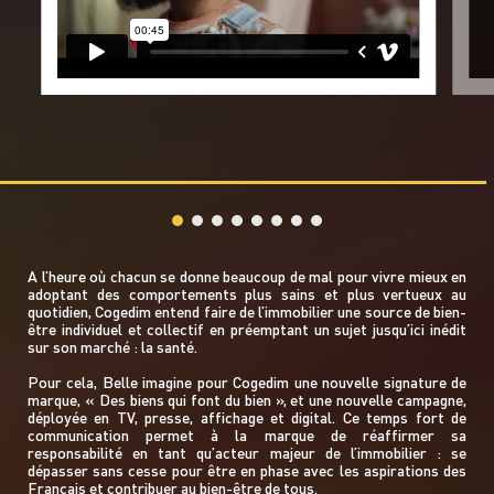
L’Agence décline toute responsabilité pour les
difficultés rencontrées lors de l’accès à son site ou pour
toute défaillance de communication.
Informations relatives aux contenus du site de
l’Agence Belle
L’Agence avise les utilisateurs de son site que la plupart
des éléments présentés :
sont protégés par la législation sur le droit d’auteur
: ce peut être notamment des photographies, des
articles, des dessins, des séquences animées…
et/ou sont protégés par la législation sur la
A l’heure où chacun se donne beaucoup de mal pour vivre mieux en
propriété intellectuelle.
adoptant des comportements plus sains et plus vertueux au
sont protégés par la législation sur les marques.
quotidien, Cogedim entend faire de l’immobilier une source de bien-
être individuel et collectif en préemptant un sujet jusqu’ici inédit
Les éléments ainsi protégés sont la propriété de
sur son marché : la santé.
l’Agence ou de tiers ayant autorisé l’Agence à les
exploiter. A ce titre, les reproductions, sur un support
Pour cela, Belle imagine pour Cogedim une nouvelle signature de
papier ou informatique, des sites et des œuvres et
marque, « Des biens qui font du bien », et une nouvelle campagne,
modèles qui y sont reproduits sont autorisées sous
déployée en TV, presse, affichage et digital. Ce temps fort de
réserve qu’elles soient strictement réservées à un
communication permet à la marque de réaffirmer sa
usage personnel excluant tout usage à des fins
responsabilité en tant qu’acteur majeur de l’immobilier : se
publicitaires et/ou commerciales et/ou qu’elles soient
dépasser sans cesse pour être en phase avec les aspirations des
conformes aux dispositions de l’article L122-5 du Code
Français et contribuer au bien-être de tous.
de la Propriété Intellectuelle.