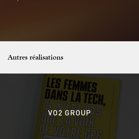
A l’exception des dispositions ci-dessus, toute
reproduction, représentation, utilisation ou modification,
par quelque procédé que ce soit et sur quelque support
que ce soit, de tout ou partie des sites, de tout ou partie
des différentes œuvres et modèles qui le composent,
sans avoir obtenu l’autorisation écrite de l’Agence, est
strictement interdite et constitue un délit de
contrefaçon.
Autres réalisations
Les noms, dénominations et signes de toute nature
(tels que logotypes ou marques figuratives), le nom des
produits et services qui sont cités ou reproduits sur les
documents publicitaires de toute nature, publiés sur le
site de l’Agence sont la propriété des annonceurs,
clients de l’Agence. Il ne peut donc en être fait aucun
usage même partiel par les internautes, aucune
reproduction, représentation ou imitation, sauf
autorisation écrite préalable des propriétaires des
marques citées. Toute infraction à cette obligation
constitue le délit de contrefaçon exposant son auteur à
des poursuites judiciaires.
VO2 GROUP
Par ailleurs, le nom « Belle », ainsi que le logo est une
marque déposée. Il ne peut donc être fait aucune
reproduction même partielle, des éléments de son
identité graphique. Toute infraction à cette obligation
constitue le délit de contrefaçon exposant son auteur à