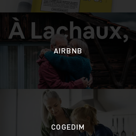
des poursuites judiciaires.
Les mannequins, artistes-interprètes et, plus
généralement toutes personnes, représentées sur les
photos et films publicitaires publiés sur ce site ont
consenti à l’usage de leur image dans le cadre des
campagnes produites pour les annonceurs, clients de
l’Agence. De la même façon, les salariés et dirigeants de
l’Agence dont l’image est utilisée sur ce site ont
consenti à l’utilisation de ces documents
AIRBNB
iconographiques dans le cadre du site et uniquement
dans ce cadre.
Aucune reproduction, représentation ou utilisation
quelconque de ces photos et films ne peut être faite par
les utilisateurs du site sans l’accord écrit préalable de
l’Agence. Toute utilisation, même partielle de ces
documents, en violation de l’obligation précitée, expose
son auteur à des poursuites judiciaires.
Liens hypertextes
Des liens hypertextes présents sur le site de l’Agence
Belle permettent l’accès à d’autres sites sur lesquels
Agence n’exerce aucun contrôle. La responsabilité de
l’Agence ne saurait en aucun cas être engagée en cas de
COGEDIM
préjudice causé par le contenu d’un ou plusieurs des
sites rattachés par un lien hypertexte.