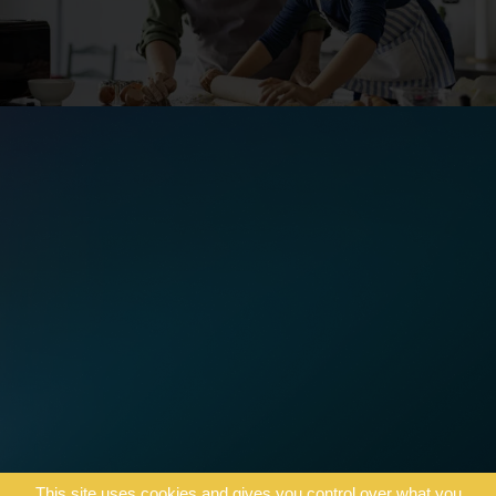
Il appartient aux internautes de prendre toutes les
mesures appropriées pour la protection de leur
matériel, données ou logiciels informatiques
notamment contre les virus informatiques circulant sur
le réseau. L’Agence ne saurait en aucun cas être tenue
responsable des dommages causés par un virus lors de
la connexion à ses sites.
La mise en place d’un lien hypertexte vers le site de
Agence Belle est possible mais nécessite une
autorisation préalable écrite de celle-ci.
Protection des données personnelles
La consultation du site de l’agence Belle est possible
sans que vous ayez à révéler votre identité ou toute
autre information à caractère personnel.
Concernant les informations/données à
caractère personnel que vous seriez amené à nous
communiquer, conformément à la loi n° 2018-493 du 20
juin 2018, promulguée le 21 juin 2018, qui a eu pour effet
de modifier la loi Informatique et Libertés du 6 janvier
1978 en lien avec la mise en application du Règlement
général sur la protection des données (RGPD), vous
bénéficiez d’un droit d’accès,de
rectification, d’effacement, d’opposition, de
suppression et à la portabilité des données à caractère
This site uses cookies and gives you control over what you