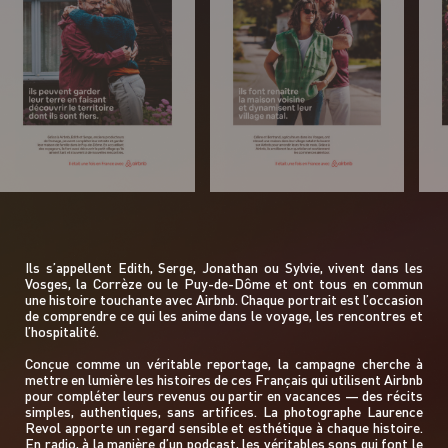
L’Agence décline toute responsabilité pour les
difficultés rencontrées lors de l’accès à son site ou pour
toute défaillance de communication.
Informations relatives aux contenus du site de
l’Agence Belle
L’Agence avise les utilisateurs de son site que la plupart
des éléments présentés :
sont protégés par la législation sur le droit d’auteur
: ce peut être notamment des photographies, des
articles, des dessins, des séquences animées…
et/ou sont protégés par la législation sur la
propriété intellectuelle.
sont protégés par la législation sur les marques.
Ils s’appellent Edith, Serge, Jonathan ou Sylvie, vivent dans les
Les éléments ainsi protégés sont la propriété de
l’Agence ou de tiers ayant autorisé l’Agence à les
Vosges, la Corrèze ou le Puy-de-Dôme et ont tous en commun
exploiter. A ce titre, les reproductions, sur un support
une histoire touchante avec Airbnb. Chaque portrait est l’occasion
papier ou informatique, des sites et des œuvres et
de comprendre ce qui les anime dans le voyage, les rencontres et
modèles qui y sont reproduits sont autorisées sous
l’hospitalité.
réserve qu’elles soient strictement réservées à un
usage personnel excluant tout usage à des fins
Conçue comme un véritable reportage, la campagne cherche à
publicitaires et/ou commerciales et/ou qu’elles soient
mettre en lumière les histoires de ces Français qui utilisent Airbnb
conformes aux dispositions de l’article L122-5 du Code
pour compléter leurs revenus ou partir en vacances — des récits
de la Propriété Intellectuelle.