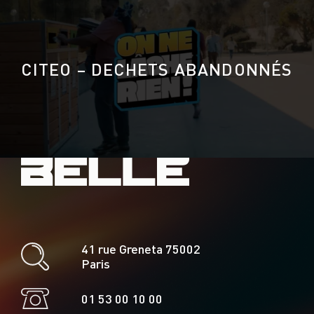
Il appartient aux internautes de prendre toutes les
mesures appropriées pour la protection de leur
matériel, données ou logiciels informatiques
notamment contre les virus informatiques circulant sur
le réseau. L’Agence ne saurait en aucun cas être tenue
responsable des dommages causés par un virus lors de
la connexion à ses sites.
CITEO – DECHETS ABANDONNÉS
La mise en place d’un lien hypertexte vers le site de
Agence Belle est possible mais nécessite une
autorisation préalable écrite de celle-ci.
Protection des données personnelles
La consultation du site de l’agence Belle est possible
sans que vous ayez à révéler votre identité ou toute
autre information à caractère personnel.
Concernant les informations/données à
caractère personnel que vous seriez amené à nous
communiquer, conformément à la loi n° 2018-493 du 20
juin 2018, promulguée le 21 juin 2018, qui a eu pour effet
de modifier la loi Informatique et Libertés du 6 janvier
1978 en lien avec la mise en application du Règlement
général sur la protection des données (RGPD), vous
bénéficiez d’un droit d’accès,de
rectification, d’effacement, d’opposition, de
suppression et à la portabilité des données à caractère